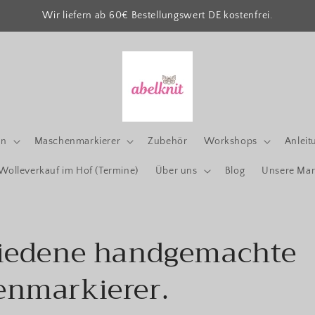
Wir liefern ab 60€ Bestellungswert DE kostenfrei.
gn
Maschenmarkierer
Zubehör
Workshops
Anleit
Wolleverkauf im Hof (Termine)
Über uns
Blog
Unsere Mar
iedene handgemachte
nmarkierer.