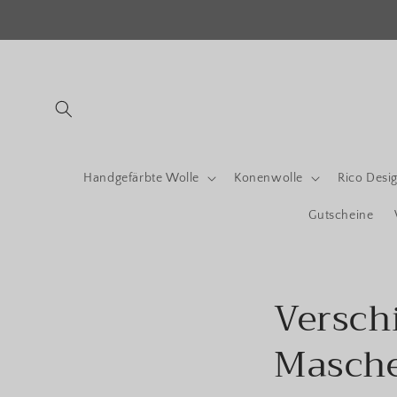
Direkt
zum
Inhalt
Handgefärbte Wolle
Konenwolle
Rico Desi
Gutscheine
Versch
Masche