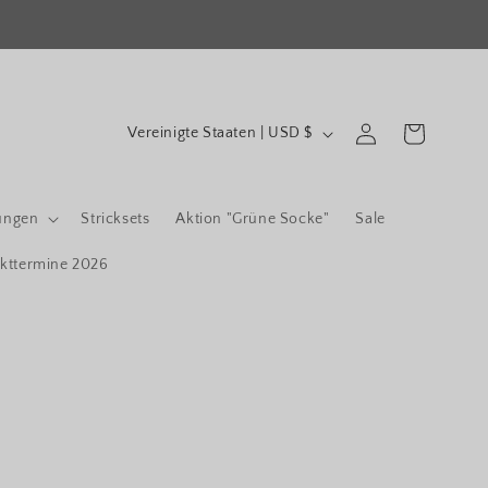
L
Einloggen
Warenkorb
Vereinigte Staaten | USD $
a
n
d
ungen
Stricksets
Aktion "Grüne Socke"
Sale
/
kttermine 2026
R
e
g
i
o
n