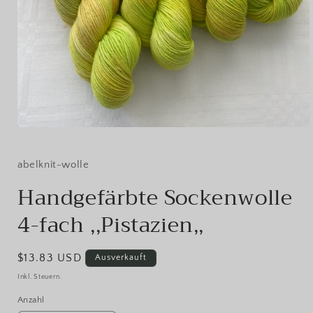
Medien
1
in
Modal
abelknit-wolle
öffnen
Handgefärbte Sockenwolle
4-fach ,,Pistazien,,
Normaler
$13.83 USD
Ausverkauft
Preis
Inkl. Steuern.
Anzahl