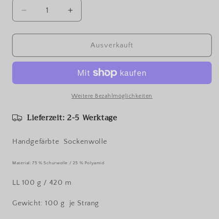
Verringere
Erhöhe
die
die
Menge
Menge
für
für
Ausverkauft
Handgefärbte
Handgefärbte
Sockenwolle
Sockenwolle
4-
4-
fach
fach
,,Pistazien,,
,,Pistazien,,
Weitere Bezahlmöglichkeiten
Lieferzeit: 2-5 Werktage
Handgefärbte
Sockenwolle
Material: 75 % Schurwolle / 25 % Polyamid
LL 100 g / 420 m
Gewicht: 100 g je Strang