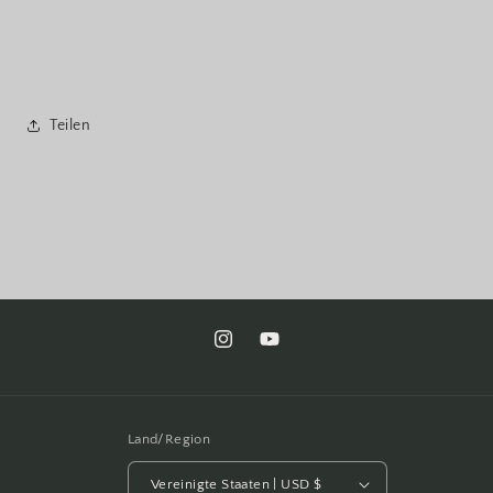
Teilen
Instagram
YouTube
Land/Region
Vereinigte Staaten | USD $