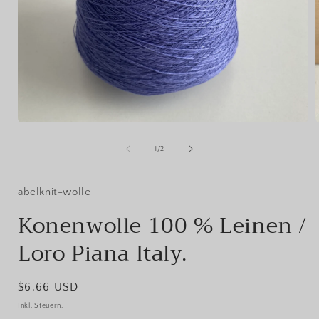
Medien
1
in
i
von
1
/
2
Modal
öffnen
ö
abelknit-wolle
Konenwolle 100 % Leinen /
Loro Piana Italy.
Normaler
$6.66 USD
Preis
Inkl. Steuern.