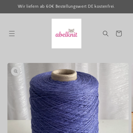
Direkt
zum
Wir liefern ab 60€ Bestellungswert DE kostenfrei.
Inhalt
Warenkorb
oduktinformationen
ringen