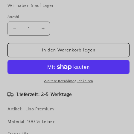
Wir haben 5 auf Lager
Anzahl
Verringere
Erhöhe
die
die
Menge
Menge
für
für
In den Warenkorb legen
Konenwolle
Konenwolle
100
100
%
%
Leinen
Leinen
/
/
Weitere Bezahlmöglichkeiten
Loro
Loro
Lieferzeit: 2-5 Werktage
Piana
Piana
Italy.
Italy.
Artikel: Lino Premium
Material: 100 % Leinen