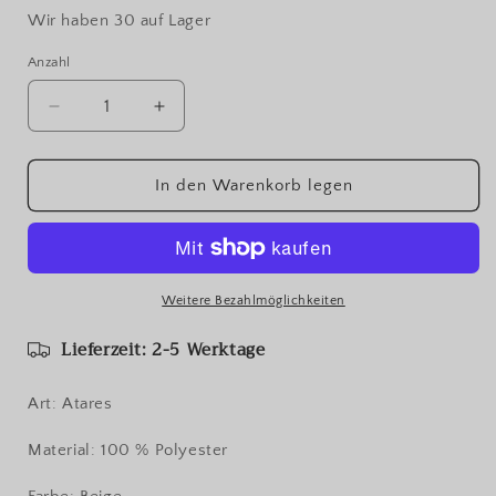
Wir haben 30 auf Lager
Anzahl
Verringere
Erhöhe
die
die
Menge
Menge
für
für
In den Warenkorb legen
Paillettengarn
Paillettengarn
/
/
Cofil
Cofil
S.r.l
S.r.l
Italien
Italien
Weitere Bezahlmöglichkeiten
Lieferzeit: 2-5 Werktage
Art: Atares
Material: 100 % Polyester