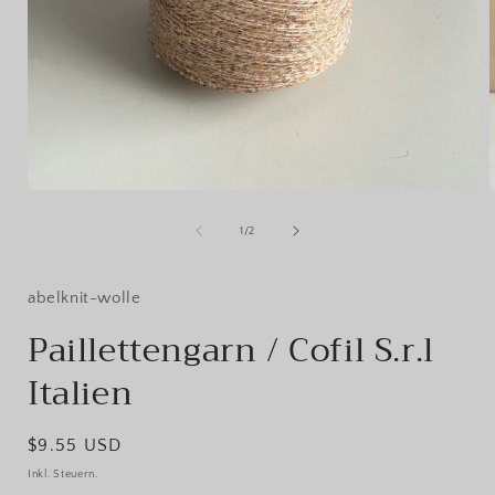
Medien
1
in
i
von
1
/
2
Modal
öffnen
ö
abelknit-wolle
Paillettengarn / Cofil S.r.l
Italien
Normaler
$9.55 USD
Preis
Inkl. Steuern.