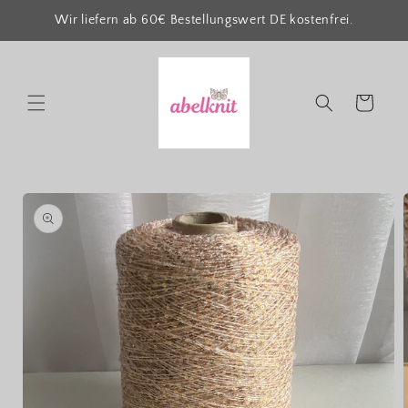
Direkt
zum
Wir liefern ab 60€ Bestellungswert DE kostenfrei.
Inhalt
Warenkorb
oduktinformationen
ringen