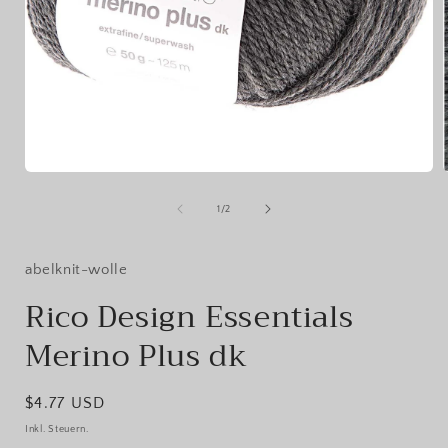
Medien
1
in
i
von
1
/
2
Modal
öffnen
ö
abelknit-wolle
Rico Design Essentials
Merino Plus dk
Normaler
$4.77 USD
Preis
Inkl. Steuern.