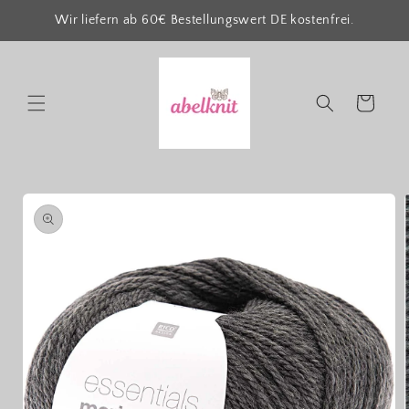
Direkt
zum
Wir liefern ab 60€ Bestellungswert DE kostenfrei.
Inhalt
Warenkorb
oduktinformationen
ringen