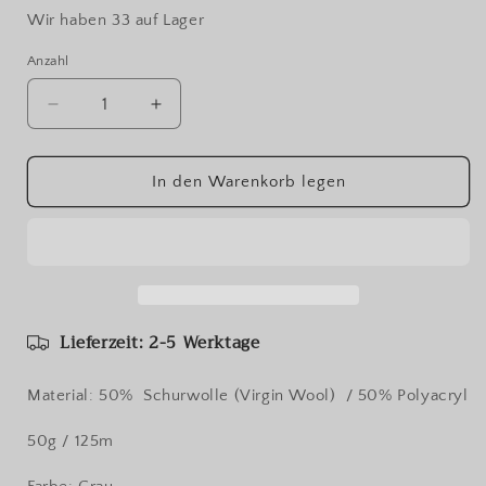
Wir haben 33 auf Lager
Anzahl
Verringere
Erhöhe
die
die
Menge
Menge
für
für
In den Warenkorb legen
Rico
Rico
Design
Design
Essentials
Essentials
Merino
Merino
Plus
Plus
dk
dk
Lieferzeit: 2-5 Werktage
Material: 50% Schurwolle (Virgin Wool) /
50% Polyacryl
50g / 125m