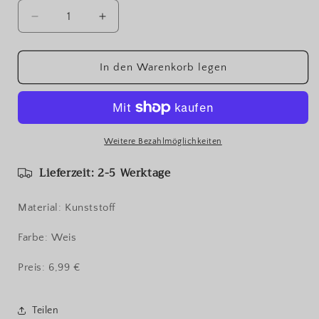
Verringere
Erhöhe
die
die
Menge
Menge
für
für
In den Warenkorb legen
Stricknadelmass
Stricknadelmass
von
von
Tulip
Tulip
Weitere Bezahlmöglichkeiten
Lieferzeit: 2-5 Werktage
Material: Kunststoff
Farbe: Weis
Preis: 6,99 €
Teilen