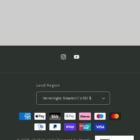
Instagram
YouTube
Land/Region
Vereinigte Staaten | USD $
Zahlungsmethoden
© 2026,
abelknit-wolle
Powered by Shopify