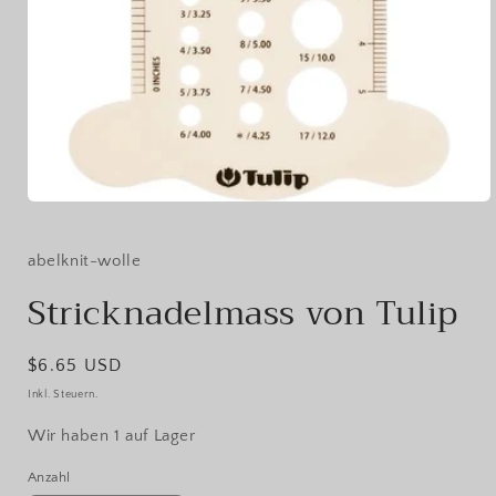
Medien
1
in
Modal
abelknit-wolle
öffnen
Stricknadelmass von Tulip
Normaler
$6.65 USD
Preis
Inkl. Steuern.
Wir haben 1 auf Lager
Anzahl